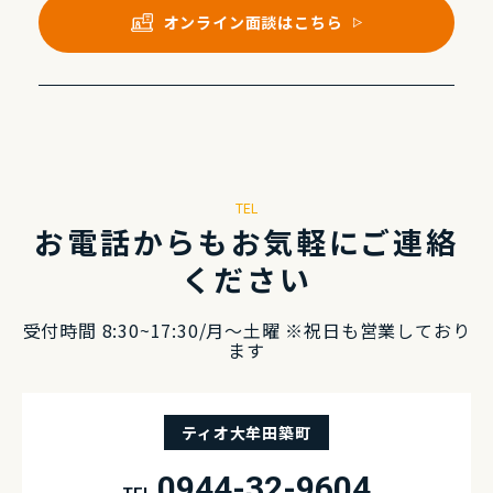
オンライン⾯談はこちら
TEL
お電話からもお気軽にご連絡
ください
受付時間 8:30~17:30/⽉〜⼟曜 ※祝⽇も営業しており
ます
ティオ大牟田築町
0944-32-9604