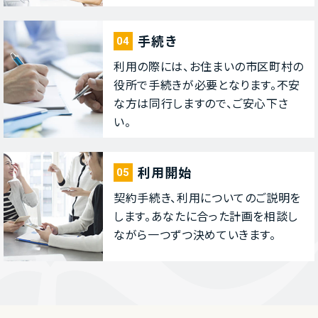
⼿続き
04
利⽤の際には、お住まいの市区町村の
役所で⼿続きが必要となります。不安
な⽅は同⾏しますので、ご安⼼下さ
い。
利⽤開始
05
契約⼿続き、利⽤についてのご説明を
します。あなたに合った計画を相談し
ながら⼀つずつ決めていきます。