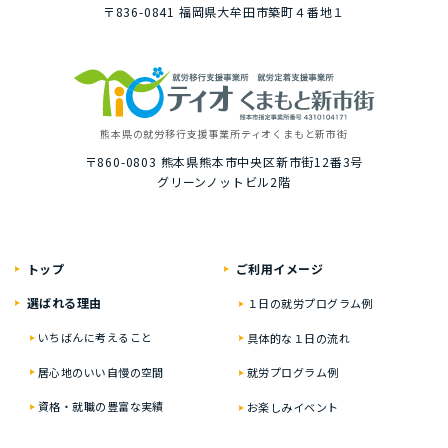
〒836-0841
福岡県⼤牟⽥市築町４番地１
熊本県の就労移⾏⽀援事業所
ティオくまもと新市街
〒860-0803
熊本県熊本市中央区新市街12番3号
グリーンノットビル2階
トップ
ご利⽤イメージ
選ばれる理由
１⽇の就労プログラム例
いちばんに考えること
具体的な１⽇の流れ
居⼼地のいい⾃慢の空間
就労プログラム例
資格・就職の豊富な実績
お楽しみイベント
ティオの就労移⾏⽀援
２年通うと？