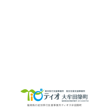
福岡県の就労移⾏⽀援事業所
ティオ⼤牟⽥築町