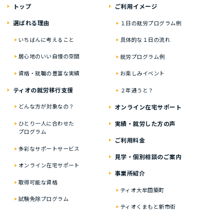
トップ
ご利⽤イメージ
選ばれる理由
１⽇の就労プログラム例
いちばんに考えること
具体的な１⽇の流れ
居⼼地のいい⾃慢の空間
就労プログラム例
資格・就職の豊富な実績
お楽しみイベント
ティオの就労移⾏⽀援
２年通うと？
どんな⽅が対象なの？
オンライン在宅サポート
実績・就労した⽅の声
ひとり⼀⼈に合わせた
プログラム
ご利⽤料⾦
多彩なサポートサービス
⾒学・個別相談のご案内
オンライン在宅サポート
事業所紹介
取得可能な資格
ティオ大牟田築町
試験免除プログラム
ティオくまもと新市街