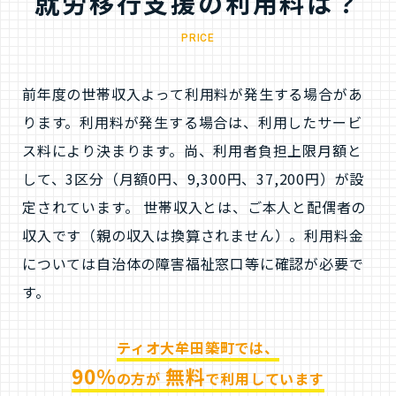
就労移行支援の利用料は？
PRICE
前年度の世帯収⼊よって利⽤料が発⽣する場合があ
ります。利⽤料が発⽣する場合は、利⽤したサービ
ス料により決まります。尚、利⽤者負担上限⽉額と
して、3区分（⽉額0円、9,300円、37,200円）が設
定されています。 世帯収⼊とは、ご本⼈と配偶者の
収⼊です（親の収⼊は換算されません）。利⽤料⾦
については⾃治体の障害福祉窓⼝等に確認が必要で
す。
ティオ大牟田築町では、
90%
無料
の方が
で利用しています