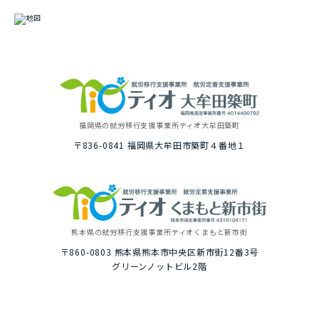
福岡県の就労移⾏⽀援事業所
ティオ⼤牟⽥築町
〒836-0841
福岡県⼤牟⽥市築町４番地１
熊本県の就労移⾏⽀援事業所
ティオくまもと新市街
〒860-0803
熊本県熊本市中央区新市街12番3号
グリーンノットビル2階