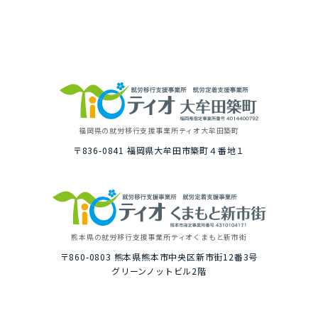
福岡県の就労移⾏⽀援事業所
ティオ⼤牟⽥築町
〒836-0841
福岡県⼤牟⽥市築町４番地１
熊本県の就労移⾏⽀援事業所
ティオくまもと新市街
〒860-0803
熊本県熊本市中央区新市街12番3号
グリーンノットビル2階