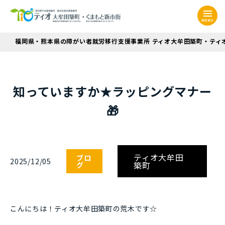
MENU
福岡県・熊本県の障がい者就労移行支援事業所 ティオ大牟田築町・ティ
知っていますか★ラッピングマナー
🎁
ティオ大牟田
ブロ
2025/12/05
築町
グ
こんにちは！ティオ大牟田築町の荒木です☆