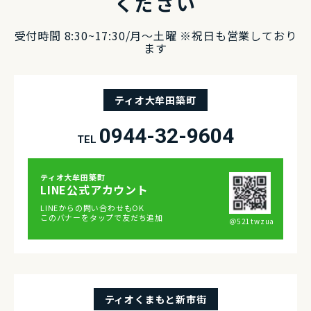
ください
受付時間 8:30~17:30/⽉〜⼟曜 ※祝⽇も営業しており
ます
ティオ大牟田築町
0944-32-9604
TEL
ティオ⼤牟⽥築町
LINE公式アカウント
LINEからの問い合わせもOK
このバナーをタップで友だち追加
＠521twzua
ティオくまもと新市街