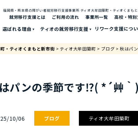
福岡県・熊本県の障がい者就労移⾏⽀援事業所 ティオ⼤牟⽥築町・ティオくまも
就労移行支援とは
ご利⽤の流れ
事業所一覧
高校・特別
選ばれる理由
ティオの就労移⾏⽀援
リワーク支援につ
築町・ティオくまもと新市街
>
ティオ大牟田築町
>
ブログ
>
秋はパンの
はパンの季節です⁉( *´艸｀)
25/10/06
ブログ
ティオ大牟田築町