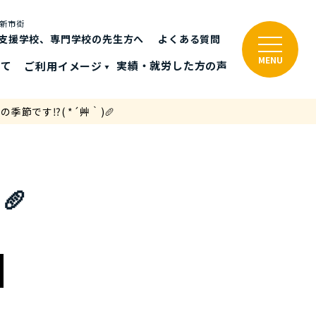
と新市街
支援学校、専門学校の先生方へ
よくある質問
MENU
いて
ご利⽤イメージ
実績・就労した⽅の声
季節です⁉( *´艸｀)🥖
🥖