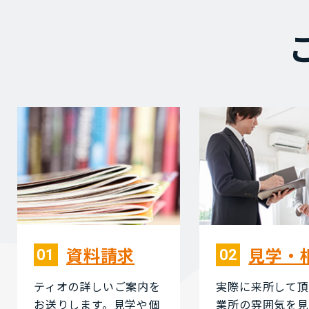
資料請求
⾒学・
01
02
ティオの詳しいご案内を
実際に来所して頂
お送りします。⾒学や個
業所の雰囲気を⾒