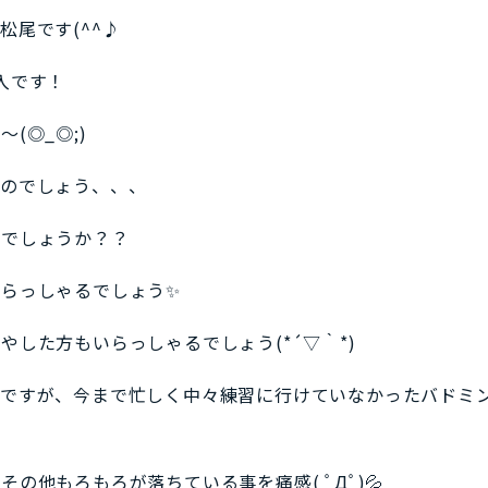
松尾です(^^♪
入です！
(◎_◎;)
るのでしょう、、、
たでしょうか？？
らっしゃるでしょう✨
した方もいらっしゃるでしょう(*´▽｀*)
ですが、今まで忙しく中々練習に行けていなかったバドミ
の他もろもろが落ちている事を痛感( ﾟДﾟ)💦