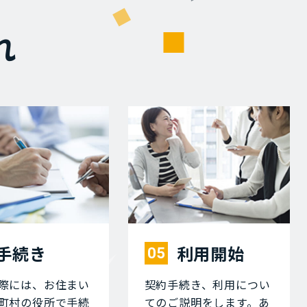
れ
⼿続き
利⽤開始
05
際には、お住まい
契約⼿続き、利⽤につい
町村の役所で⼿続
てのご説明をします。あ