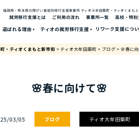
福岡県・熊本県の障がい者就労移⾏⽀援事業所 ティオ⼤牟⽥築町・ティオくまも
就労移行支援とは
ご利⽤の流れ
事業所一覧
高校・特別
選ばれる理由
ティオの就労移⾏⽀援
リワーク支援につ
築町・ティオくまもと新市街
>
ティオ大牟田築町
>
ブログ
>
🌸春に向
🌸春に向けて🌸
25/03/05
ブログ
ティオ大牟田築町