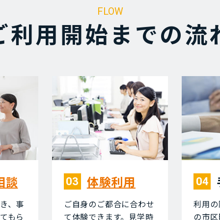
FLOW
ご利⽤開始までの流
相談
体験利⽤
03
04
き、事
ご⾃⾝のご都合に合わせ
利⽤の
てもら
て体験できます。⾒学時
の市区