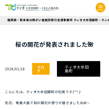
MENU
福岡県・熊本県の障がい者就労移行支援事業所 ティオ大牟田築町・ティ
桜の開花が発表されました🌺
ティオ大牟田
ブロ
2024/01/18
築町
グ
こんにちは、ティオ大牟田築町の松尾です(^^♪
先日、奄美大島で桜の開花の便りが届きましたね🌺✨