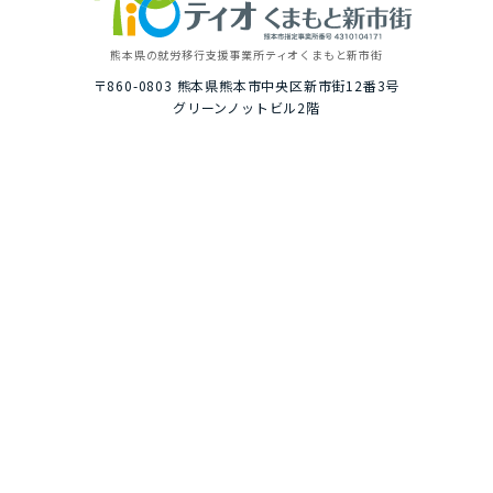
熊本県の就労移⾏⽀援事業所
ティオくまもと新市街
〒860-0803
熊本県熊本市中央区新市街12番3号
グリーンノットビル2階
トップ
ご利⽤イメージ
選ばれる理由
１⽇の就労プログラム例
いちばんに考えること
具体的な１⽇の流れ
居⼼地のいい⾃慢の空間
就労プログラム例
資格・就職の豊富な実績
お楽しみイベント
ティオの就労移⾏⽀援
２年通うと？
どんな⽅が対象なの？
オンライン在宅サポート
実績・就労した⽅の声
ひとり⼀⼈に合わせた
プログラム