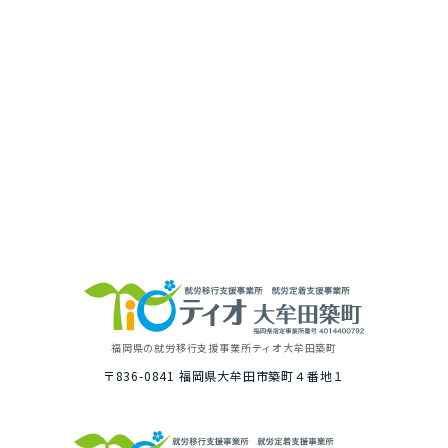
福岡県の就労移⾏⽀援事業所
ティオ⼤牟⽥築町
〒836-0841
福岡県⼤牟⽥市築町４番地１