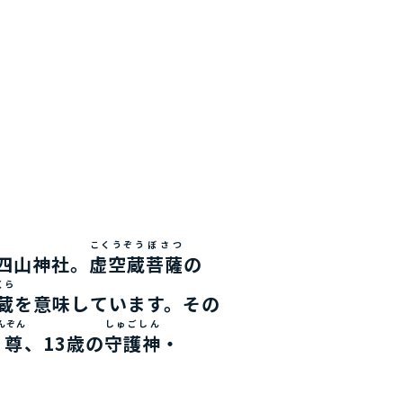
こくうぞう
ぼさつ
四山神社。
虚空蔵
菩薩
の
くら
蔵
を意味しています。その
んぞん
しゅごしん
本尊
、13歳の
守護神
・