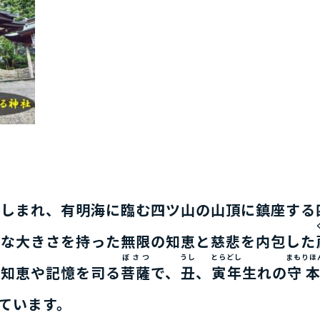
親しまれ、有明海に臨む
四ツ山
の山頂に
鎮座
する
うな大きさを持った無限の知恵と慈悲を内包した
ぼさつ
うし
とらどし
まもりほ
の知恵や記憶を司る
菩薩
で、
丑
、
寅年
生れの
守
れています。