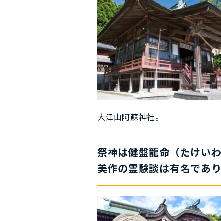
大津山阿蘇神社。
祭神は
健盤龍命（たけい
美作の霊験談は有名であり