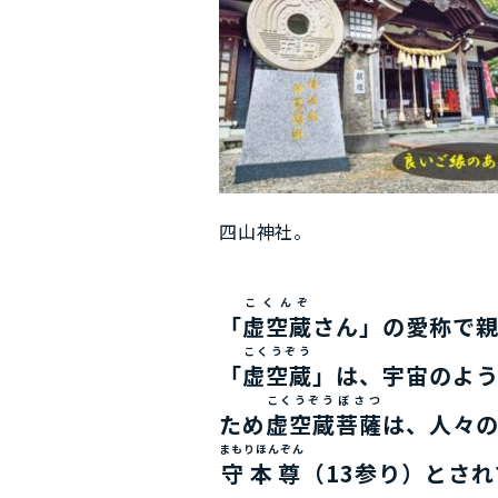
四山神社。
こくんぞ
「
虚空蔵
さん」の愛称で
こくうぞう
「
虚空蔵
」は、宇宙のよ
こくうぞう
ぼさつ
ため
虚空蔵
菩薩
は、人々
まもりほんぞん
守本尊
（13参り）とさ