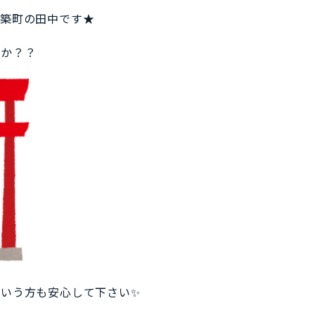
田築町の田中です★
たか？？
という方も安心して下さい✨