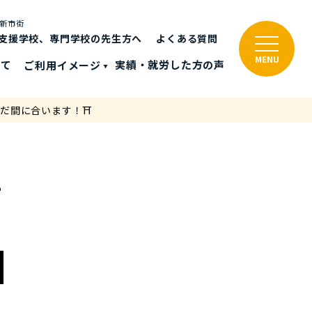
と新市街
支援学校、専門学校の先生方へ
よくある質問
MENU
いて
ご利⽤イメージ
実績・就労した⽅の声
まだ間に合います！⛩
⛩