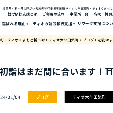
福岡県・熊本県の障がい者就労移⾏⽀援事業所 ティオ⼤牟⽥築町・ティオくまも
就労移行支援とは
ご利⽤の流れ
事業所一覧
高校・特別
選ばれる理由
ティオの就労移⾏⽀援
リワーク支援につ
築町・ティオくまもと新市街
>
ティオ大牟田築町
>
ブログ
>
初詣は
初詣はまだ間に合います！
24/01/04
ブログ
ティオ大牟田築町