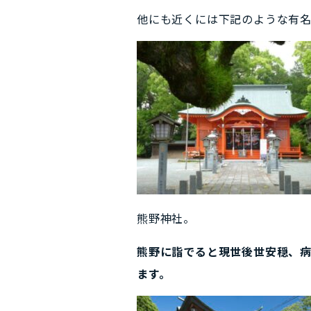
他にも近くには下記のような有
熊野神社。
熊野に詣でると現世後世安穏、
ます。