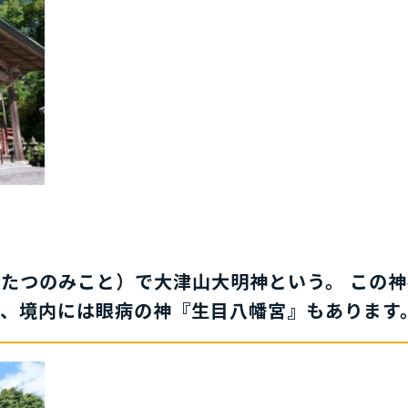
わたつのみこと）で大津山大明神
という。 この
、境内には眼病の神『生目八幡宮』もあります