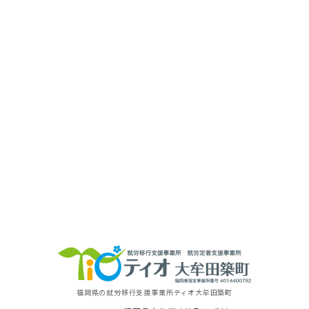
福岡県の就労移⾏⽀援事業所
ティオ⼤牟⽥築町