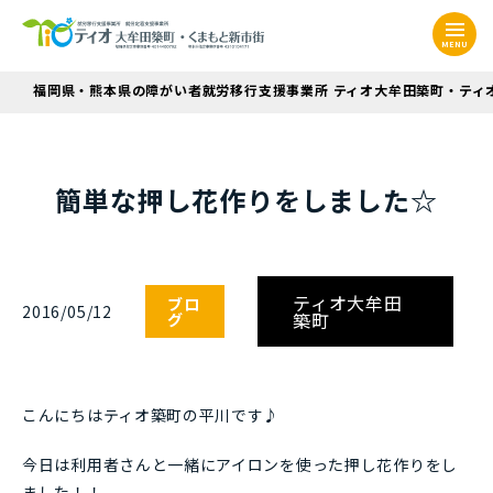
MENU
福岡県・熊本県の障がい者就労移行支援事業所 ティオ大牟田築町・ティ
簡単な押し花作りをしました☆
ティオ大牟田
ブロ
2016/05/12
築町
グ
こんにちはティオ築町の平川です♪
今日は利用者さんと一緒にアイロンを使った押し花作りをし
ました！！