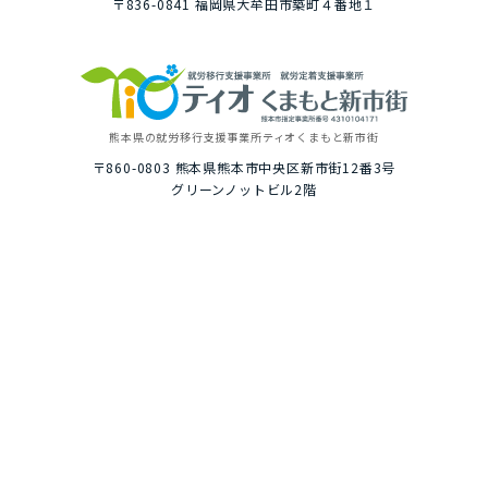
〒836-0841
福岡県⼤牟⽥市築町４番地１
熊本県の就労移⾏⽀援事業所
ティオくまもと新市街
〒860-0803
熊本県熊本市中央区新市街12番3号
グリーンノットビル2階
トップ
ご利⽤イメージ
選ばれる理由
１⽇の就労プログラム例
いちばんに考えること
具体的な１⽇の流れ
居⼼地のいい⾃慢の空間
就労プログラム例
資格・就職の豊富な実績
お楽しみイベント
ティオの就労移⾏⽀援
２年通うと？