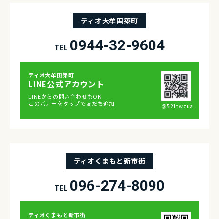
ティオ大牟田築町
0944-32-9604
TEL
ティオ⼤牟⽥築町
LINE公式アカウント
LINEからの問い合わせもOK
このバナーをタップで友だち追加
＠521twzua
ティオくまもと新市街
096-274-8090
TEL
ティオくまもと新市街