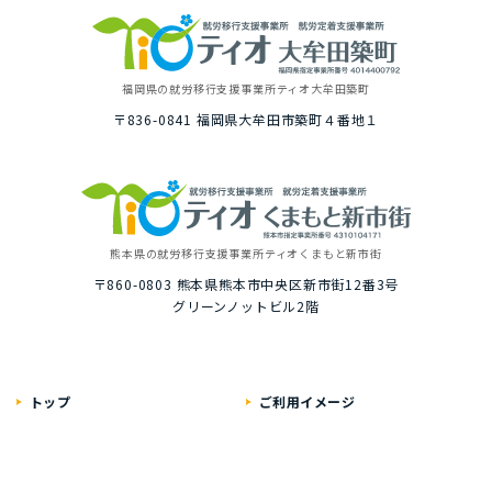
福岡県の就労移⾏⽀援事業所
ティオ⼤牟⽥築町
〒836-0841
福岡県⼤牟⽥市築町４番地１
熊本県の就労移⾏⽀援事業所
ティオくまもと新市街
〒860-0803
熊本県熊本市中央区新市街12番3号
グリーンノットビル2階
トップ
ご利⽤イメージ
選ばれる理由
１⽇の就労プログラム例
いちばんに考えること
具体的な１⽇の流れ