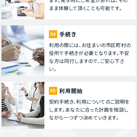
まま体験して頂くことも可能です。
⼿続き
04
利⽤の際には、お住まいの市区町村の
役所で⼿続きが必要となります。不安
な⽅は同⾏しますので、ご安⼼下さ
い。
利⽤開始
05
契約⼿続き、利⽤についてのご説明を
します。あなたに合った計画を相談し
ながら⼀つずつ決めていきます。