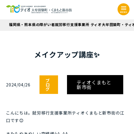
MENU
福岡県・熊本県の障がい者就労移行支援事業所 ティオ大牟田築町・ティ
メイクアップ講座✨
ブ
ティオくまもと
2024/04/26
ロ
新市街
グ
こんにちは。就労移行支援事業所ティオくまもと新市街の江
口です😊
またもやあやしい空模様(;^_^A