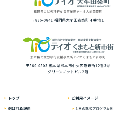
福岡県の就労移⾏⽀援事業所
ティオ⼤牟⽥築町
〒836-0841
福岡県⼤牟⽥市築町４番地１
熊本県の就労移⾏⽀援事業所
ティオくまもと新市街
〒860-0803
熊本県熊本市中央区新市街12番3号
グリーンノットビル2階
トップ
ご利⽤イメージ
選ばれる理由
１⽇の就労プログラム例
いちばんに考えること
具体的な１⽇の流れ
居⼼地のいい⾃慢の空間
就労プログラム例