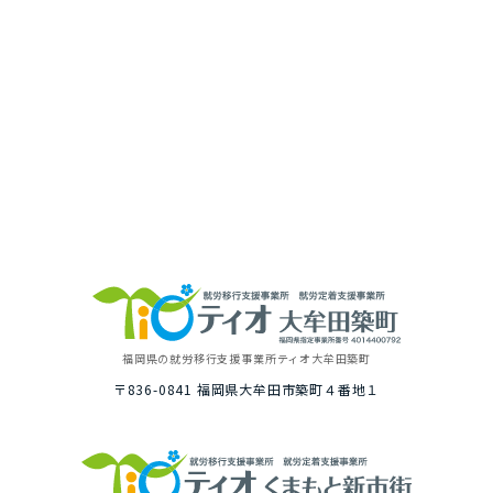
福岡県の就労移⾏⽀援事業所
ティオ⼤牟⽥築町
〒836-0841
福岡県⼤牟⽥市築町４番地１