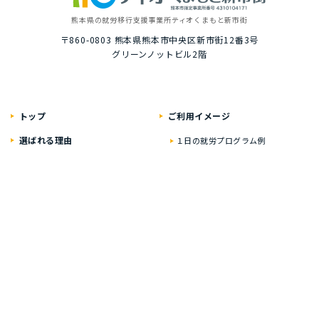
熊本県の就労移⾏⽀援事業所
ティオくまもと新市街
〒860-0803
熊本県熊本市中央区新市街12番3号
グリーンノットビル2階
トップ
ご利⽤イメージ
選ばれる理由
１⽇の就労プログラム例
いちばんに考えること
具体的な１⽇の流れ
居⼼地のいい⾃慢の空間
就労プログラム例
資格・就職の豊富な実績
お楽しみイベント
ティオの就労移⾏⽀援
２年通うと？
どんな⽅が対象なの？
オンライン在宅サポート
実績・就労した⽅の声
ひとり⼀⼈に合わせた
プログラム
ご利⽤料⾦