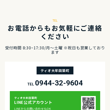
TEL
お電話からもお気軽にご連絡
ください
受付時間 8:30~17:30/⽉〜⼟曜 ※祝⽇も営業しており
ます
ティオ大牟田築町
0944-32-9604
TEL
ティオ⼤牟⽥築町
LINE公式アカウント
LINEからの問い合わせもOK