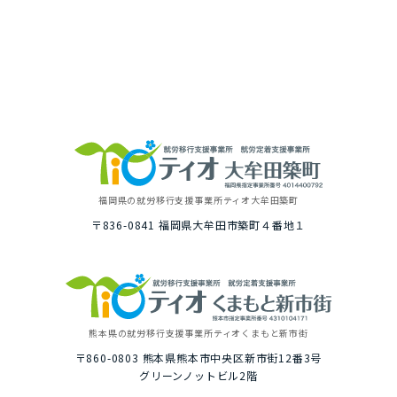
福岡県の就労移⾏⽀援事業所
ティオ⼤牟⽥築町
〒836-0841
福岡県⼤牟⽥市築町４番地１
熊本県の就労移⾏⽀援事業所
ティオくまもと新市街
〒860-0803
熊本県熊本市中央区新市街12番3号
グリーンノットビル2階