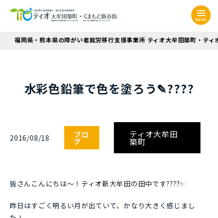
MENU
福岡県・熊本県の障がい者就労移行支援事業所 ティオ大牟田築町・ティ
水彩色鉛筆で色を塗ろう✎????
ティオ大牟田
ブロ
2016/08/18
築町
グ
皆さんこんにちは～！ティオ新大牟田の田中です????✨
昨日はすごく明るい月が出ていて、かなり大きく感じまし
た！