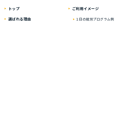
トップ
ご利⽤イメージ
選ばれる理由
１⽇の就労プログラム例
いちばんに考えること
具体的な１⽇の流れ
居⼼地のいい⾃慢の空間
就労プログラム例
資格・就職の豊富な実績
お楽しみイベント
ティオの就労移⾏⽀援
２年通うと？
どんな⽅が対象なの？
オンライン在宅サポート
実績・就労した⽅の声
ひとり⼀⼈に合わせた
プログラム
ご利⽤料⾦
多彩なサポートサービス
⾒学・個別相談のご案内
オンライン在宅サポート
事業所紹介
取得可能な資格
ティオ大牟田築町
試験免除プログラム
ティオくまもと新市街