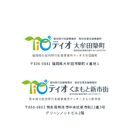
福岡県の就労移⾏⽀援事業所
ティオ⼤牟⽥築町
〒836-0841
福岡県⼤牟⽥市築町４番地１
熊本県の就労移⾏⽀援事業所
ティオくまもと新市街
〒860-0803
熊本県熊本市中央区新市街12番3号
グリーンノットビル2階