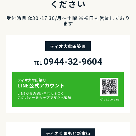
ください
受付時間 8:30~17:30/⽉〜⼟曜 ※祝⽇も営業しており
ます
ティオ大牟田築町
0944-32-9604
TEL
ティオ⼤牟⽥築町
LINE公式アカウント
LINEからの問い合わせもOK
このバナーをタップで友だち追加
＠521twzua
ティオくまもと新市街