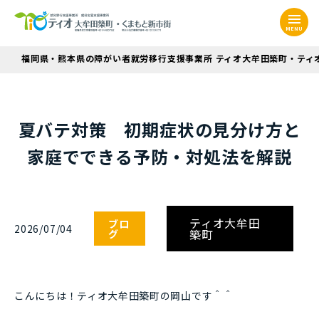
MENU
福岡県・熊本県の障がい者就労移行支援事業所 ティオ大牟田築町・ティ
夏バテ対策 初期症状の見分け方と
家庭でできる予防・対処法を解説
ティオ大牟田
ブロ
2026/07/04
築町
グ
こんにちは！ティオ大牟田築町の岡山です＾＾