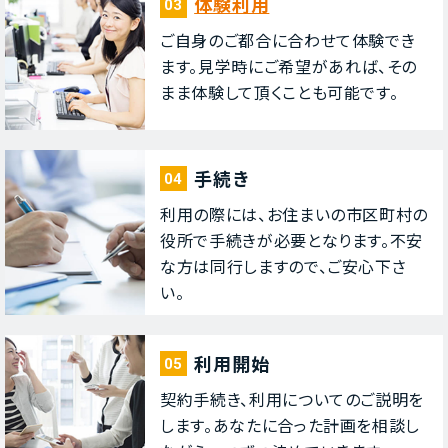
体験利⽤
03
ご⾃⾝のご都合に合わせて体験でき
ます。⾒学時にご希望があれば、その
まま体験して頂くことも可能です。
⼿続き
04
利⽤の際には、お住まいの市区町村の
役所で⼿続きが必要となります。不安
な⽅は同⾏しますので、ご安⼼下さ
い。
利⽤開始
05
契約⼿続き、利⽤についてのご説明を
します。あなたに合った計画を相談し