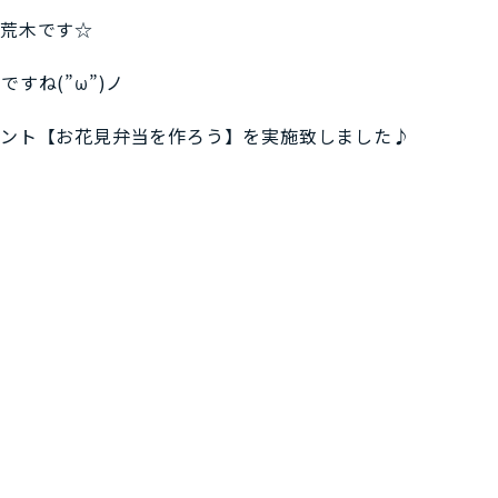
の荒木です☆
すね(”ω”)ノ
ベント【お花見弁当を作ろう】を実施致しました♪