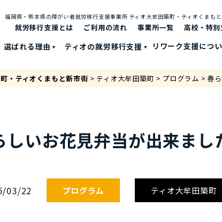
福岡県・熊本県の障がい者就労移⾏⽀援事業所 ティオ⼤牟⽥築町・ティオくまも
就労移行支援とは
ご利⽤の流れ
事業所一覧
高校・特別
選ばれる理由
ティオの就労移⾏⽀援
リワーク支援につ
築町・ティオくまもと新市街
>
ティオ大牟田築町
>
プログラム
>
春ら
らしいお花見弁当が出来ました
5/03/22
プログラム
ティオ大牟田築町