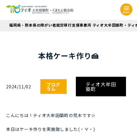
MENU
福岡県・熊本県の障がい者就労移行支援事業所 ティオ大牟田築町・ティ
本格ケーキ作り🍰
ティオ大牟田
プログ
2024/11/02
築町
ラム
こんにちは！ティオ大牟田築町の荒木です☆
本日はケーキ作りを実施致しました(・∀・)