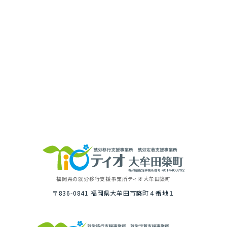
福岡県の就労移⾏⽀援事業所
ティオ⼤牟⽥築町
〒836-0841
福岡県⼤牟⽥市築町４番地１