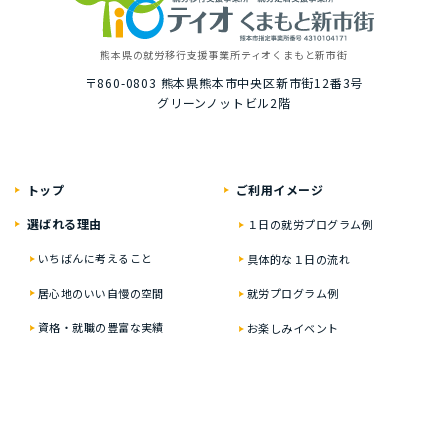
熊本県の就労移⾏⽀援事業所
ティオくまもと新市街
〒860-0803
熊本県熊本市中央区新市街12番3号
グリーンノットビル2階
トップ
ご利⽤イメージ
選ばれる理由
１⽇の就労プログラム例
いちばんに考えること
具体的な１⽇の流れ
居⼼地のいい⾃慢の空間
就労プログラム例
資格・就職の豊富な実績
お楽しみイベント
ティオの就労移⾏⽀援
２年通うと？
どんな⽅が対象なの？
オンライン在宅サポート
実績・就労した⽅の声
ひとり⼀⼈に合わせた
プログラム