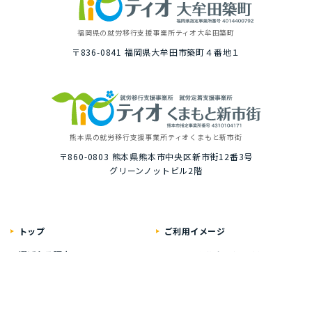
福岡県の就労移⾏⽀援事業所
ティオ⼤牟⽥築町
〒836-0841
福岡県⼤牟⽥市築町４番地１
熊本県の就労移⾏⽀援事業所
ティオくまもと新市街
〒860-0803
熊本県熊本市中央区新市街12番3号
グリーンノットビル2階
トップ
ご利⽤イメージ
選ばれる理由
１⽇の就労プログラム例
いちばんに考えること
具体的な１⽇の流れ
居⼼地のいい⾃慢の空間
就労プログラム例