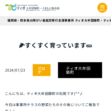
MENU
福岡県・熊本県の障がい者就労移行支援事業所 ティオ大牟田築町・ティ
🌽すくすく育っています🥒
ティオ大牟田
ブロ
2024/07/23
築町
グ
こんにちは、ティオ大牟田築町の松尾です(^^♪
今日は事業所テラスの野菜たちのその後についてご報告で
す！！