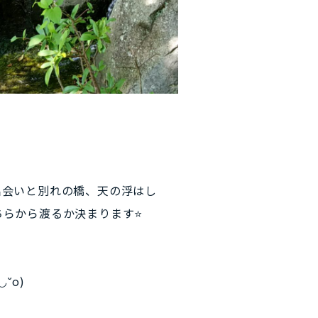
出会いと別れの橋、天の浮はし
ちらから渡るか決まります⭐
˘o)