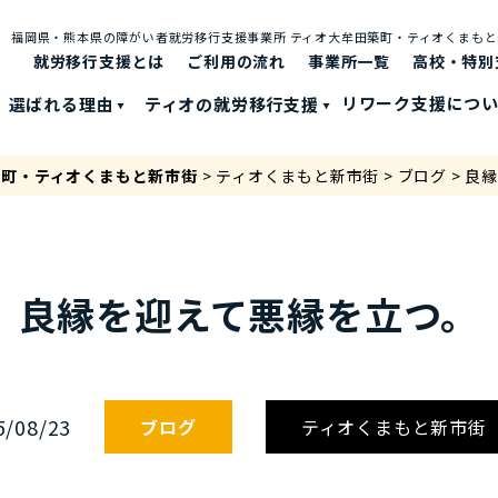
福岡県・熊本県の障がい者就労移⾏⽀援事業所 ティオ⼤牟⽥築町・ティオくまも
就労移行支援とは
ご利⽤の流れ
事業所一覧
高校・特別
選ばれる理由
ティオの就労移⾏⽀援
リワーク支援につ
築町・ティオくまもと新市街
>
ティオくまもと新市街
>
ブログ
>
良縁
良縁を迎えて悪縁を立つ。
5/08/23
ブログ
ティオくまもと新市街