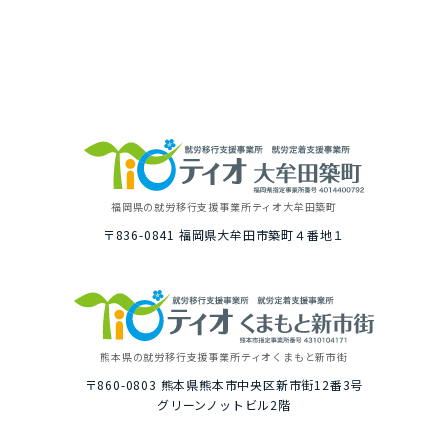
福岡県の就労移⾏⽀援事業所
ティオ⼤牟⽥築町
〒836-0841
福岡県⼤牟⽥市築町４番地１
熊本県の就労移⾏⽀援事業所
ティオくまもと新市街
〒860-0803
熊本県熊本市中央区新市街12番3号
グリーンノットビル2階