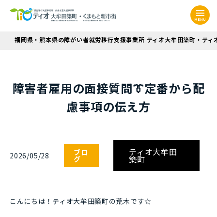
MENU
福岡県・熊本県の障がい者就労移行支援事業所 ティオ大牟田築町・ティ
障害者雇用の面接質問👔定番から配
慮事項の伝え方
ティオ大牟田
ブロ
2026/05/28
築町
グ
こんにちは！ティオ大牟田築町の荒木です☆