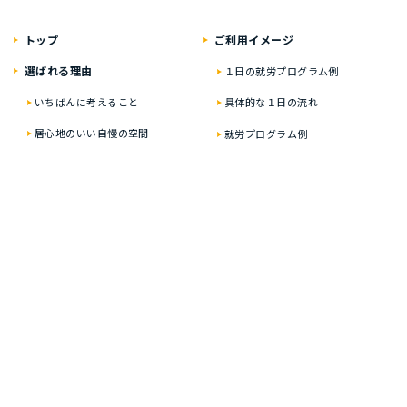
トップ
ご利⽤イメージ
選ばれる理由
１⽇の就労プログラム例
いちばんに考えること
具体的な１⽇の流れ
居⼼地のいい⾃慢の空間
就労プログラム例
資格・就職の豊富な実績
お楽しみイベント
ティオの就労移⾏⽀援
２年通うと？
どんな⽅が対象なの？
オンライン在宅サポート
実績・就労した⽅の声
ひとり⼀⼈に合わせた
プログラム
ご利⽤料⾦
多彩なサポートサービス
⾒学・個別相談のご案内
オンライン在宅サポート
事業所紹介
取得可能な資格
ティオ大牟田築町
試験免除プログラム