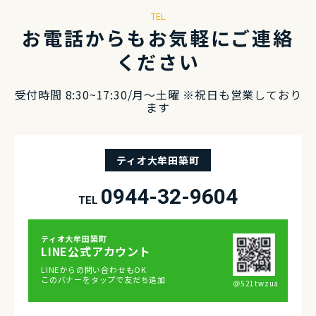
TEL
お電話からもお気軽にご連絡
ください
受付時間 8:30~17:30/⽉〜⼟曜 ※祝⽇も営業しており
ます
ティオ大牟田築町
0944-32-9604
TEL
ティオ⼤牟⽥築町
LINE公式アカウント
LINEからの問い合わせもOK
このバナーをタップで友だち追加
＠521twzua