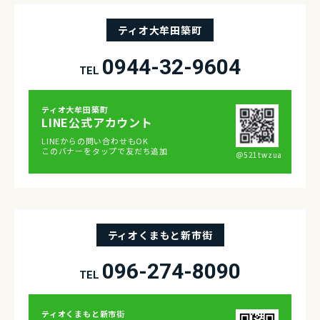
ティオ大牟田築町
0944-32-9604
TEL
ティオ⼤牟⽥築町
LINE公式アカウント
LINEからの問い合わせもOK
このバナーをタップで友だち追加
＠521twzua
ティオくまもと新市街
096-274-8090
TEL
ティオくまもと新市街