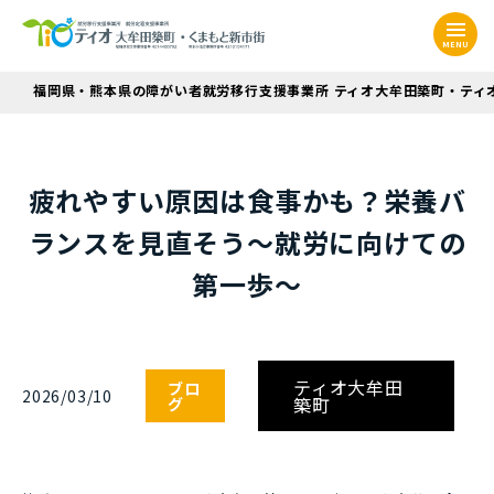
MENU
福岡県・熊本県の障がい者就労移行支援事業所 ティオ大牟田築町・ティ
疲れやすい原因は食事かも？栄養バ
ランスを見直そう～就労に向けての
第一歩～
ティオ大牟田
ブロ
2026/03/10
築町
グ