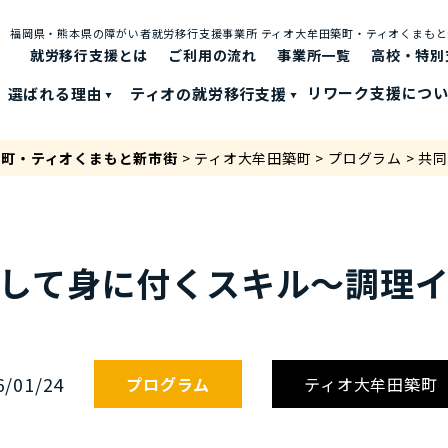
福岡県・熊本県の障がい者就労移⾏⽀援事業所 ティオ⼤牟⽥築町・ティオくまも
就労移行支援とは
ご利⽤の流れ
事業所一覧
高校・特別
選ばれる理由
ティオの就労移⾏⽀援
リワーク支援につ
築町・ティオくまもと新市街
>
ティオ大牟田築町
>
プログラム
>
共同
して身に付くスキル～調理イ
6/01/24
プログラム
ティオ大牟田築町