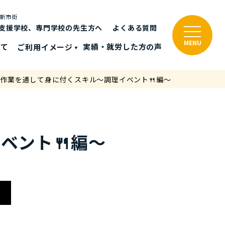
と新市街
支援学校、専門学校の先生方へ
よくある質問
MENU
いて
ご利⽤イメージ
実績・就労した⽅の声
作業を通して身に付くスキル～調理イベント🍴編～
ベント🍴編～