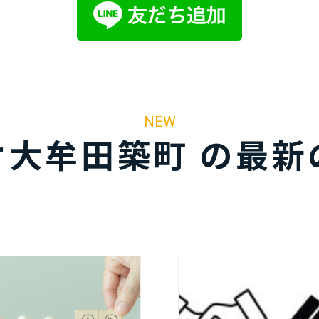
NEW
オ大牟田築町 の最新