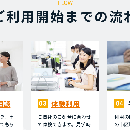
FLOW
ご利⽤開始までの流
相談
体験利⽤
03
04
き、事
ご⾃⾝のご都合に合わせ
利⽤の
てもら
て体験できます。⾒学時
の市区