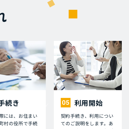
れ
⼿続き
利⽤開始
05
際には、お住まい
契約⼿続き、利⽤につい
町村の役所で⼿続
てのご説明をします。あ