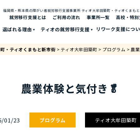
福岡県・熊本県の障がい者就労移⾏⽀援事業所 ティオ⼤牟⽥築町・ティオくまも
就労移行支援とは
ご利⽤の流れ
事業所一覧
高校・特別
選ばれる理由
ティオの就労移⾏⽀援
リワーク支援につ
築町・ティオくまもと新市街
>
ティオ大牟田築町
>
プログラム
>
農業
農業体験と気付き🥬
6/01/23
プログラム
ティオ大牟田築町