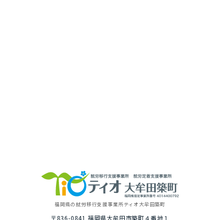
福岡県の就労移⾏⽀援事業所
ティオ⼤牟⽥築町
〒836-0841
福岡県⼤牟⽥市築町４番地１