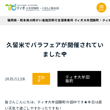
MENU
福岡県・熊本県の障がい者就労移行支援事業所 ティオ大牟田築町・ティ
久留米でバラフェアが開催されてい
ました🌹
ティオ大牟田
ブロ
2025/11/28
築町
グ
皆さんこんにちは、ティオ大牟田築町の田中です★本日は良
い天気で過ごしやすかったですね！