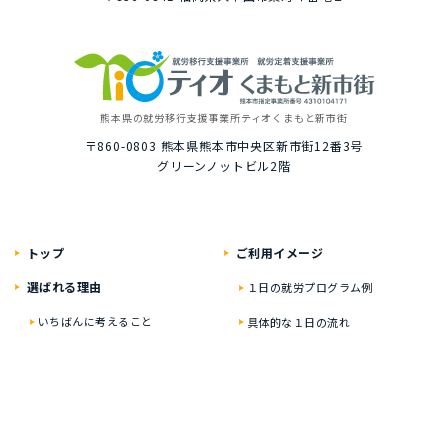
熊本県の就労移⾏⽀援事業所
ティオくまもと新市街
〒860-0803
熊本県熊本市中央区新市街12番3号
グリーンノットビル2階
トップ
ご利⽤イメージ
選ばれる理由
１⽇の就労プログラム例
いちばんに考えること
具体的な１⽇の流れ
居⼼地のいい⾃慢の空間
就労プログラム例
資格・就職の豊富な実績
お楽しみイベント
ティオの就労移⾏⽀援
２年通うと？