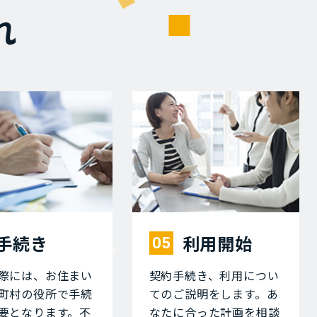
れ
⼿続き
利⽤開始
05
際には、お住まい
契約⼿続き、利⽤につい
町村の役所で⼿続
てのご説明をします。あ
要となります。不
なたに合った計画を相談