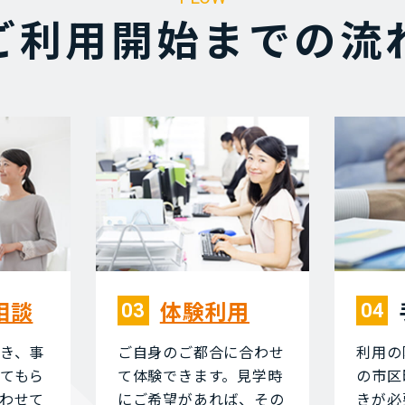
ご利⽤開始までの流
相談
体験利⽤
03
04
き、事
ご⾃⾝のご都合に合わせ
利⽤の
てもら
て体験できます。⾒学時
の市区
わせて
にご希望があれば、その
きが必