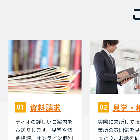
資料請求
⾒学・
01
02
ティオの詳しいご案内を
実際に来所して頂
お送りします。⾒学や個
業所の雰囲気を⾒
別相談、オンライン個別
ったり、お話を伺