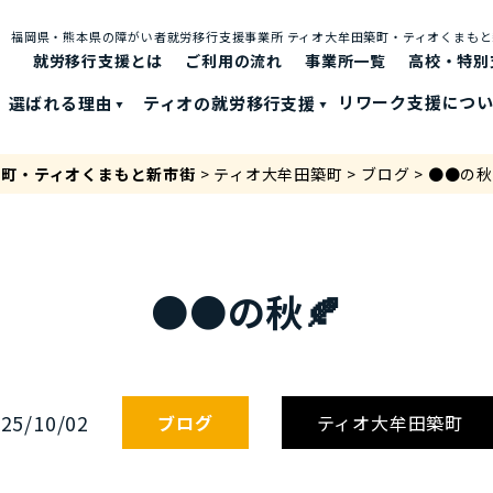
福岡県・熊本県の障がい者就労移⾏⽀援事業所 ティオ⼤牟⽥築町・ティオくまも
就労移行支援とは
ご利⽤の流れ
事業所一覧
高校・特別
選ばれる理由
ティオの就労移⾏⽀援
リワーク支援につ
築町・ティオくまもと新市街
>
ティオ大牟田築町
>
ブログ
>
●●の秋
●●の秋🍂
25/10/02
ブログ
ティオ大牟田築町