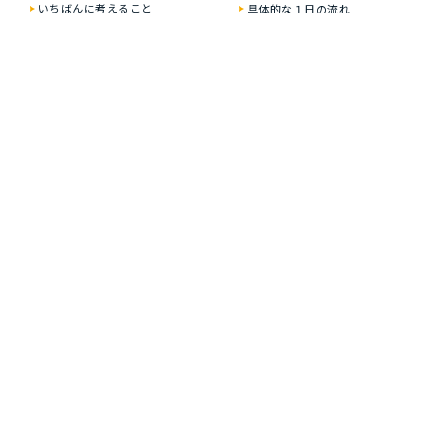
いちばんに考えること
具体的な１⽇の流れ
居⼼地のいい⾃慢の空間
就労プログラム例
資格・就職の豊富な実績
お楽しみイベント
ティオの就労移⾏⽀援
２年通うと？
どんな⽅が対象なの？
オンライン在宅サポート
実績・就労した⽅の声
ひとり⼀⼈に合わせた
プログラム
ご利⽤料⾦
多彩なサポートサービス
⾒学・個別相談のご案内
オンライン在宅サポート
事業所紹介
取得可能な資格
ティオ大牟田築町
試験免除プログラム
ティオくまもと新市街
スタッフブログ
よくある質問