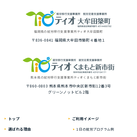
福岡県の就労移⾏⽀援事業所
ティオ⼤牟⽥築町
〒836-0841
福岡県⼤牟⽥市築町４番地１
熊本県の就労移⾏⽀援事業所
ティオくまもと新市街
〒860-0803
熊本県熊本市中央区新市街12番3号
グリーンノットビル2階
トップ
ご利⽤イメージ
選ばれる理由
１⽇の就労プログラム例