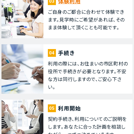
体験利⽤
03
ご⾃⾝のご都合に合わせて体験でき
ます。⾒学時にご希望があれば、その
まま体験して頂くことも可能です。
⼿続き
04
利⽤の際には、お住まいの市区町村の
役所で⼿続きが必要となります。不安
な⽅は同⾏しますので、ご安⼼下さ
い。
利⽤開始
05
契約⼿続き、利⽤についてのご説明を
します。あなたに合った計画を相談し