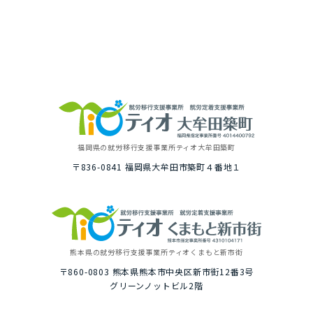
福岡県の就労移⾏⽀援事業所
ティオ⼤牟⽥築町
〒836-0841
福岡県⼤牟⽥市築町４番地１
熊本県の就労移⾏⽀援事業所
ティオくまもと新市街
〒860-0803
熊本県熊本市中央区新市街12番3号
グリーンノットビル2階