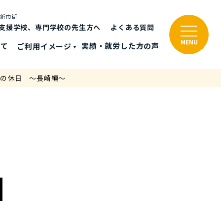
と新市街
支援学校、専門学校の先生方へ
よくある質問
MENU
いて
ご利⽤イメージ
実績・就労した⽅の声
フの休日 ～長崎編～
～