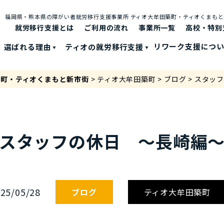
福岡県・熊本県の障がい者就労移⾏⽀援事業所 ティオ⼤牟⽥築町・ティオくまも
就労移行支援とは
ご利⽤の流れ
事業所一覧
高校・特別
選ばれる理由
ティオの就労移⾏⽀援
リワーク支援につ
築町・ティオくまもと新市街
>
ティオ大牟田築町
>
ブログ
>
スタッ
スタッフの休日 ～長崎編
25/05/28
ブログ
ティオ大牟田築町