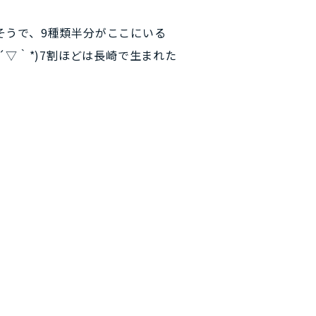
そうで、9種類半分がここにいる
´▽｀*)7割ほどは長崎で生まれた