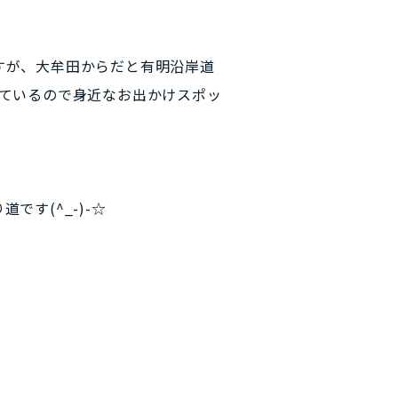
すが、大牟田からだと有明沿岸道
ているので身近なお出かけスポッ
す(^_-)-☆