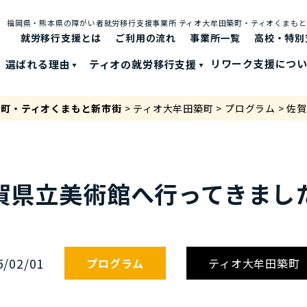
福岡県・熊本県の障がい者就労移⾏⽀援事業所 ティオ⼤牟⽥築町・ティオくまも
就労移行支援とは
ご利⽤の流れ
事業所一覧
高校・特別
選ばれる理由
ティオの就労移⾏⽀援
リワーク支援につ
築町・ティオくまもと新市街
>
ティオ大牟田築町
>
プログラム
>
佐賀
賀県立美術館へ行ってきまし
5/02/01
プログラム
ティオ大牟田築町