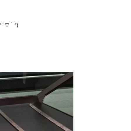
´▽｀*)