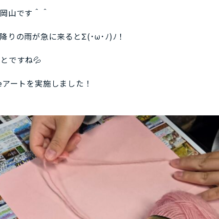
の岡山です＾＾
りの雨が急に来るとΣ(･ω･ﾉ)ﾉ！
とですね💦
eアートを実施しました！