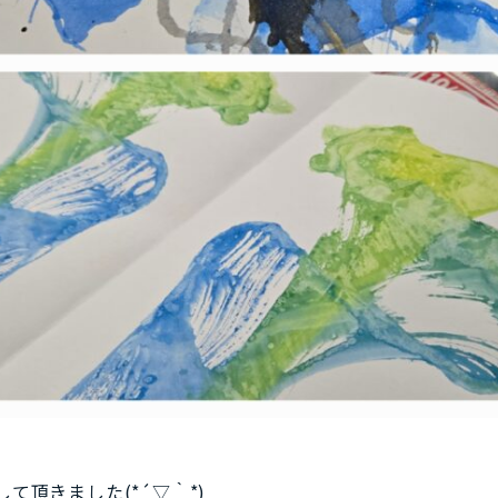
て頂きました(*´▽｀*)