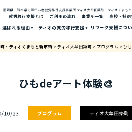
福岡県・熊本県の障がい者就労移⾏⽀援事業所 ティオ⼤牟⽥築町・ティオくまも
就労移行支援とは
ご利⽤の流れ
事業所一覧
高校・特別
選ばれる理由
ティオの就労移⾏⽀援
リワーク支援につ
築町・ティオくまもと新市街
>
ティオ大牟田築町
>
プログラム
>
ひも
ひもdeアート体験🎨
4/10/23
プログラム
ティオ大牟田築町