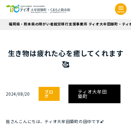
MENU
福岡県・熊本県の障がい者就労移行支援事業所 ティオ大牟田築町・ティ
生き物は疲れた心を癒してくれます
🥰
ティオ大牟田
ブロ
2024/08/20
築町
グ
皆さんこんにちは、ティオ大牟田築町の田中です🌠