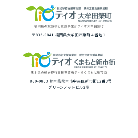
福岡県の就労移⾏⽀援事業所
ティオ⼤牟⽥築町
〒836-0841
福岡県⼤牟⽥市築町４番地１
熊本県の就労移⾏⽀援事業所
ティオくまもと新市街
〒860-0803
熊本県熊本市中央区新市街12番3号
グリーンノットビル2階
トップ
ご利⽤イメージ
選ばれる理由
１⽇の就労プログラム例
いちばんに考えること
具体的な１⽇の流れ