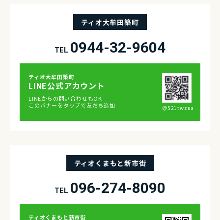
ティオ大牟田築町
0944-32-9604
TEL
ティオ⼤牟⽥築町
LINE公式アカウント
LINEからの問い合わせもOK
このバナーをタップで友だち追加
＠521twzua
ティオくまもと新市街
096-274-8090
TEL
ティオくまもと新市街