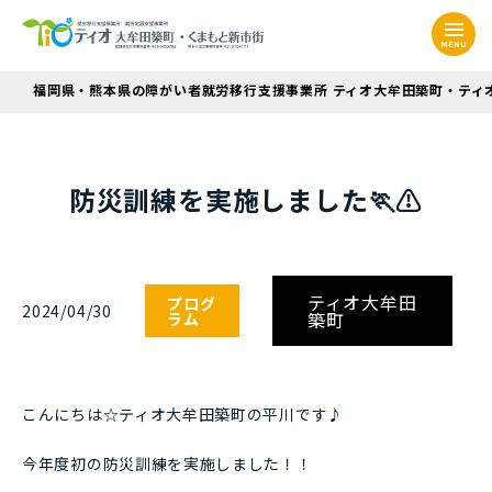
MENU
福岡県・熊本県の障がい者就労移行支援事業所 ティオ大牟田築町・ティ
防災訓練を実施しました🏃⚠
ティオ大牟田
プログ
2024/04/30
築町
ラム
こんにちは☆ティオ大牟田築町の平川です♪
今年度初の防災訓練を実施しました！！