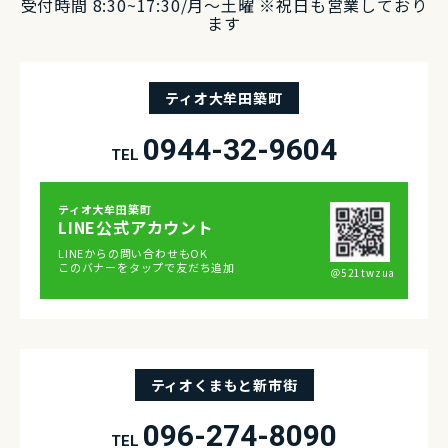
受付時間 8:30~17:30/⽉〜⼟曜 ※祝⽇も営業しており
ます
ティオ大牟田築町
0944-32-9604
TEL
ティオ⼤牟⽥築町
LINE公式アカウント
LINEからの問い合わせもOK
このバナーをタップで友だち追加
＠521twzua
ティオくまもと新市街
096-274-8090
TEL