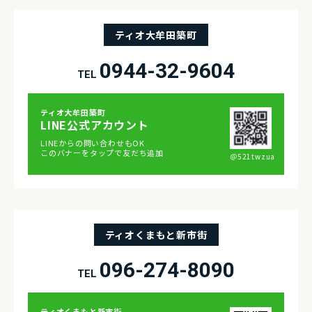
ティオ大牟田築町
0944-32-9604
TEL
ティオ⼤牟⽥築町
LINE公式アカウント
LINEからの問い合わせもOK
このバナーをタップで友だち追加
＠521twzua
ティオくまもと新市街
096-274-8090
TEL
ティオくまもと新市街