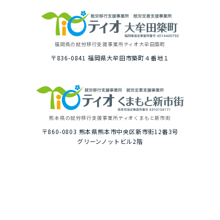
福岡県の就労移⾏⽀援事業所
ティオ⼤牟⽥築町
〒836-0841
福岡県⼤牟⽥市築町４番地１
熊本県の就労移⾏⽀援事業所
ティオくまもと新市街
〒860-0803
熊本県熊本市中央区新市街12番3号
グリーンノットビル2階
トップ
ご利⽤イメージ
選ばれる理由
１⽇の就労プログラム例
いちばんに考えること
具体的な１⽇の流れ