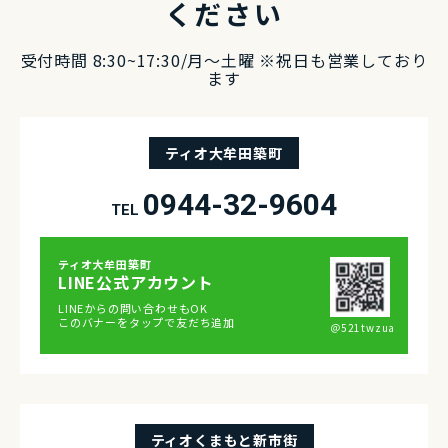
ください
受付時間 8:30~17:30/⽉〜⼟曜 ※祝⽇も営業しており
ます
ティオ大牟田築町
0944-32-9604
TEL
ティオ⼤牟⽥築町
LINE公式アカウント
LINEからの問い合わせもOK
このバナーをタップで友だち追加
＠521twzua
ティオくまもと新市街