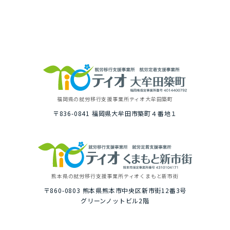
福岡県の就労移⾏⽀援事業所
ティオ⼤牟⽥築町
〒836-0841
福岡県⼤牟⽥市築町４番地１
熊本県の就労移⾏⽀援事業所
ティオくまもと新市街
〒860-0803
熊本県熊本市中央区新市街12番3号
グリーンノットビル2階