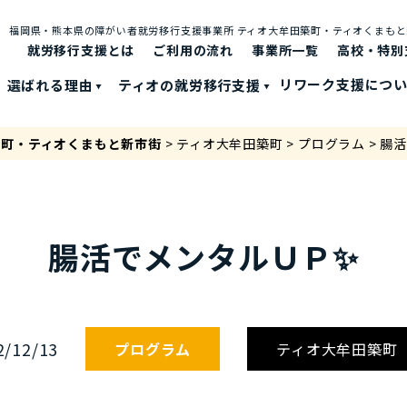
福岡県・熊本県の障がい者就労移⾏⽀援事業所 ティオ⼤牟⽥築町・ティオくまも
就労移行支援とは
ご利⽤の流れ
事業所一覧
高校・特別
選ばれる理由
ティオの就労移⾏⽀援
リワーク支援につ
築町・ティオくまもと新市街
>
ティオ大牟田築町
>
プログラム
>
腸活
腸活でメンタルＵＰ✨
2/12/13
プログラム
ティオ大牟田築町