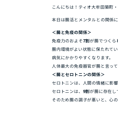
こんにちは！ティオ大牟田築町
本日は腸活とメンタルとの関係に
＜腸と免疫の関係＞
免疫力のおよそ
7割
が腸でつくら
腸内環境がよい状態に保たれて
病気にかかりやすくなります。
人体最大の免疫器官が腸と言って
＜腸とセロトニンの関係＞
セロトニンは、人間の情緒に影響
セロトニンは、
9割
が腸に存在し
そのため腸の調子が悪いと、心の