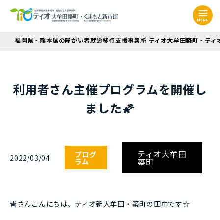
MENU
福岡県・熊本県の障がい者就労移行支援事業所 ティオ大牟田築町・ティ
利用者さん主催プログラムを開催し
ました🌠
ティオ大牟田
プログ
2022/03/04
築町
ラム
皆さんこんにちは、ティオ新大牟田・築町の田中です☆