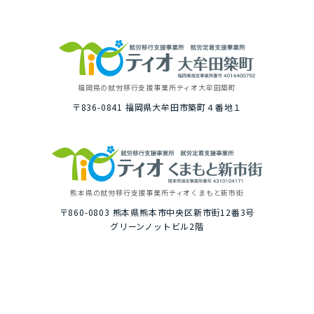
福岡県の就労移⾏⽀援事業所
ティオ⼤牟⽥築町
〒836-0841
福岡県⼤牟⽥市築町４番地１
熊本県の就労移⾏⽀援事業所
ティオくまもと新市街
〒860-0803
熊本県熊本市中央区新市街12番3号
グリーンノットビル2階
トップ
ご利⽤イメージ
選ばれる理由
１⽇の就労プログラム例