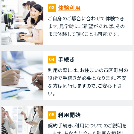
体験利⽤
03
ご⾃⾝のご都合に合わせて体験でき
ます。⾒学時にご希望があれば、その
まま体験して頂くことも可能です。
⼿続き
04
利⽤の際には、お住まいの市区町村の
役所で⼿続きが必要となります。不安
な⽅は同⾏しますので、ご安⼼下さ
い。
利⽤開始
05
契約⼿続き、利⽤についてのご説明を
します。あなたに合った計画を相談し