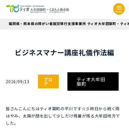
MENU
福岡県・熊本県の障がい者就労移行支援事業所 ティオ大牟田築町・ティ
ビジネスマナー講座礼儀作法編
ティオ大牟田
ブロ
2016/09/13
築町
グ
皆さんこんにちはティオ築町の平川です☆彡昨日から続く雨
はやみ、太陽が顔を出して少しだけ残暑が残る大牟田地方で
した。