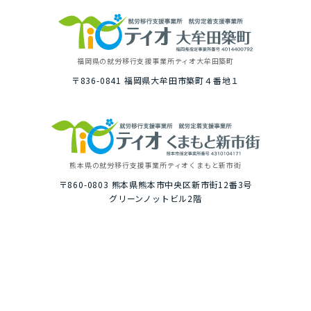
福岡県の就労移⾏⽀援事業所
ティオ⼤牟⽥築町
〒836-0841
福岡県⼤牟⽥市築町４番地１
熊本県の就労移⾏⽀援事業所
ティオくまもと新市街
〒860-0803
熊本県熊本市中央区新市街12番3号
グリーンノットビル2階
トップ
ご利⽤イメージ
選ばれる理由
１⽇の就労プログラム例
いちばんに考えること
具体的な１⽇の流れ