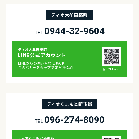
ティオ大牟田築町
0944-32-9604
TEL
ティオ⼤牟⽥築町
LINE公式アカウント
LINEからの問い合わせもOK
このバナーをタップで友だち追加
＠521twzua
ティオくまもと新市街
096-274-8090
TEL
ティオくまもと新市街