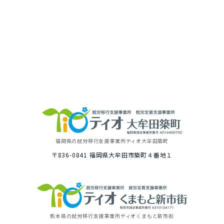
福岡県の就労移⾏⽀援事業所
ティオ⼤牟⽥築町
〒836-0841
福岡県⼤牟⽥市築町４番地１
熊本県の就労移⾏⽀援事業所
ティオくまもと新市街