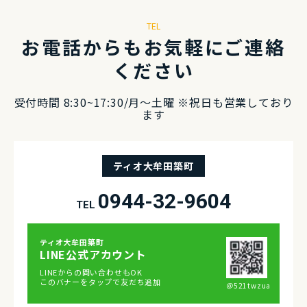
TEL
お電話からもお気軽にご連絡
ください
受付時間 8:30~17:30/⽉〜⼟曜 ※祝⽇も営業しており
ます
ティオ大牟田築町
0944-32-9604
TEL
ティオ⼤牟⽥築町
LINE公式アカウント
LINEからの問い合わせもOK
このバナーをタップで友だち追加
＠521twzua