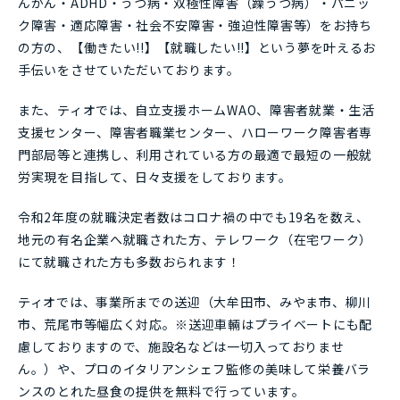
んかん・ADHD・うつ病・双極性障害（躁うつ病）・パニッ
ク障害・適応障害・社会不安障害・強迫性障害等）をお持ち
の方の、【働きたい!!】【就職したい!!】という夢を叶えるお
手伝いをさせていただいております。
また、ティオでは、自立支援ホームWAO、障害者就業・生活
支援センター、障害者職業センター、ハローワーク障害者専
門部局等と連携し、利用されている方の最適で最短の一般就
労実現を目指して、日々支援をしております。
令和2年度の就職決定者数はコロナ禍の中でも19名を数え、
地元の有名企業へ就職された方、テレワーク（在宅ワーク）
にて就職された方も多数おられます！
ティオでは、事業所までの送迎（大牟田市、みやま市、柳川
市、荒尾市等幅広く対応。※送迎車輛はプライベートにも配
慮しておりますので、施設名などは一切入っておりませ
ん。）や、プロのイタリアンシェフ監修の美味して栄養バラ
ンスのとれた昼食の提供を無料で行っています。