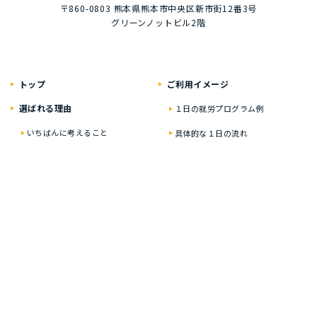
〒860-0803
熊本県熊本市中央区新市街12番3号
グリーンノットビル2階
トップ
ご利⽤イメージ
選ばれる理由
１⽇の就労プログラム例
いちばんに考えること
具体的な１⽇の流れ
居⼼地のいい⾃慢の空間
就労プログラム例
資格・就職の豊富な実績
お楽しみイベント
ティオの就労移⾏⽀援
２年通うと？
どんな⽅が対象なの？
オンライン在宅サポート
実績・就労した⽅の声
ひとり⼀⼈に合わせた
プログラム
ご利⽤料⾦
多彩なサポートサービス
⾒学・個別相談のご案内
オンライン在宅サポート