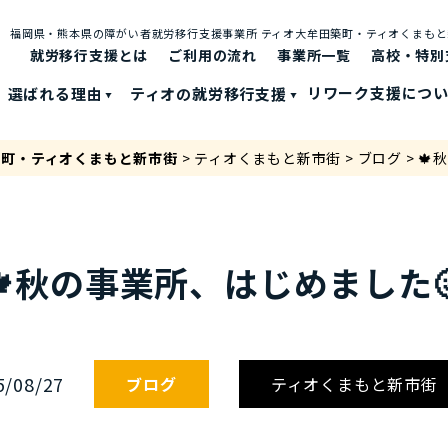
福岡県・熊本県の障がい者就労移⾏⽀援事業所 ティオ⼤牟⽥築町・ティオくまも
就労移行支援とは
ご利⽤の流れ
事業所一覧
高校・特別
選ばれる理由
ティオの就労移⾏⽀援
リワーク支援につ
築町・ティオくまもと新市街
>
ティオくまもと新市街
>
ブログ
>
🍁
🍁秋の事業所、はじめました
5/08/27
ブログ
ティオくまもと新市街